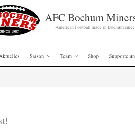
AFC Bochum Miners
American Football made in Bochum since
Aktuelles
Saison
Team
Shop
Supporte un
st!