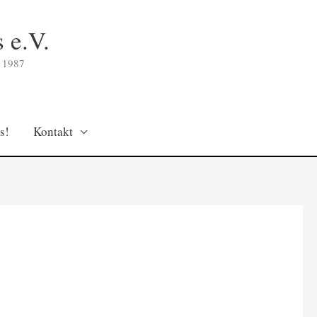
 e.V.
 1987
s!
Kontakt