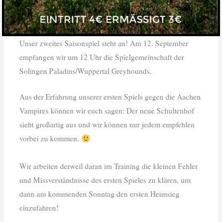
Unser zweites Saisonspiel steht an! Am 12. September
empfangen wir um 12 Uhr die Spielgemeinschaft der
Solingen Paladins/Wuppertal Greyhounds.
Aus der Erfahrung unserer ersten Spiels gegen die Aachen
Vampires können wir euch sagen: Der neue Schultenhof
sieht großartig aus und wir können nur jedem empfehlen
vorbei zu kommen.
Wir arbeiten derweil daran im Training die kleinen Fehler
und Missverständnisse des ersten Spieles zu klären, um
dann am kommenden Sonntag den ersten Heimsieg
einzufahren!