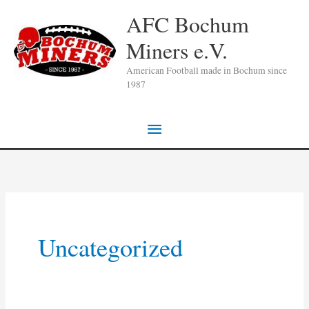
Zum
AFC Bochum
Inhalt
Miners e.V.
springen
American Football made in Bochum since
1987
Hauptmenü
Uncategorized