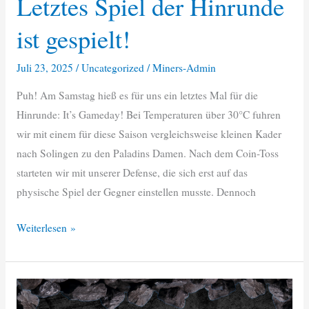
Letztes Spiel der Hinrunde
ist gespielt!
Juli 23, 2025
/
Uncategorized
/
Miners-Admin
Puh! Am Samstag hieß es für uns ein letztes Mal für die
Hinrunde: It’s Gameday! Bei Temperaturen über 30°C fuhren
wir mit einem für diese Saison vergleichsweise kleinen Kader
nach Solingen zu den Paladins Damen. Nach dem Coin-Toss
starteten wir mit unserer Defense, die sich erst auf das
physische Spiel der Gegner einstellen musste. Dennoch
Letztes
Weiterlesen »
Spiel
der
Hinrunde
ist