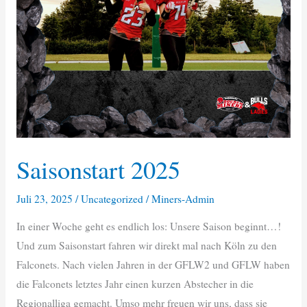
Saisonstart 2025
Juli 23, 2025
/
Uncategorized
/
Miners-Admin
In einer Woche geht es endlich los: Unsere Saison beginnt…!
Und zum Saisonstart fahren wir direkt mal nach Köln zu den
Falconets. Nach vielen Jahren in der GFLW2 und GFLW haben
die Falconets letztes Jahr einen kurzen Abstecher in die
Regionalliga gemacht. Umso mehr freuen wir uns, dass sie