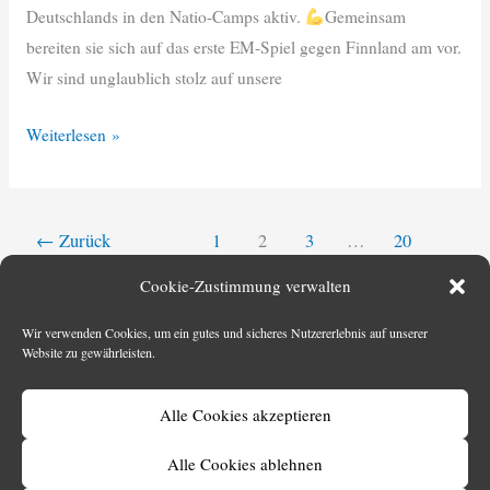
Deutschlands in den Natio-Camps aktiv.
Gemeinsam
bereiten sie sich auf das erste EM-Spiel gegen Finnland am vor.
Wir sind unglaublich stolz auf unsere
Miners
Weiterlesen »
on
the
road
←
Zurück
1
2
3
…
20
to
Weiter
→
Cookie-Zustimmung verwalten
Finland
Wir verwenden Cookies, um ein gutes und sicheres Nutzererlebnis auf unserer
Website zu gewährleisten.
Alle Cookies akzeptieren
Copyright © 2026
AFC Bochum Miners e.V.
Alle Cookies ablehnen