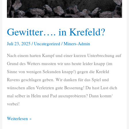
Gewitter…. in Krefeld?
Juli 23, 2025
/
Uncategorized
/
Miners-Admin
Nach einem harten Kampf und einer kurzen Unterbrechung auf
Grund des Wetters mussten wir uns heute leider knapp (im
Sinne von wenigen Sekunden knapp!) gegen die Krefeld
Ravens geschlagen geben. Wir danken für das Spiel und
wünschen allen Verletzten gute Besserung! Du hast Lust dich
mal selber in Helm und Pad auszuprobieren? Dann komm‘
vorbei!
Gewitter….
Weiterlesen »
in