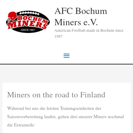
Zum
AFC Bochum
Inhalt
Miners e.V.
springen
American Football made in Bochum since
1987
Hauptmenü
Miners on the road to Finland
Während bei uns die letzten Trainingseinheiten der
Saisonvorbereitung laufen, gehen drei unserer Miners nochmal
die Extrameile: