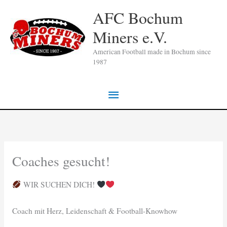
Zum
AFC Bochum
Inhalt
Miners e.V.
springen
American Football made in Bochum since
1987
Hauptmenü
Coaches gesucht!
WIR SUCHEN DICH!
Coach mit Herz, Leidenschaft & Football-Knowhow