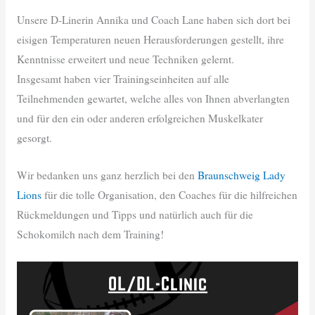
Unsere D-Linerin Annika und Coach Lane haben sich dort bei
eisigen Temperaturen neuen Herausforderungen gestellt, ihre
Kenntnisse erweitert und neue Techniken gelernt.
Insgesamt haben vier Trainingseinheiten auf alle
Teilnehmenden gewartet, welche alles von Ihnen abverlangten
und für den ein oder anderen erfolgreichen Muskelkater
gesorgt.
Wir bedanken uns ganz herzlich bei den
Braunschweig Lady
Lions
für die tolle Organisation, den Coaches für die hilfreichen
Rückmeldungen und Tipps und natürlich auch für die
Schokomilch nach dem Training!