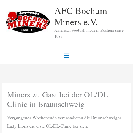
Zum
AFC Bochum
Inhalt
Miners e.V.
springen
American Football made in Bochum since
1987
Hauptmenü
Miners zu Gast bei der OL/DL
Clinic in Braunschweig
Vergangenes Wochenende veranstalteten die Braunschweiger
Lady Lions die erste OL/DL-Clinic bei sich.