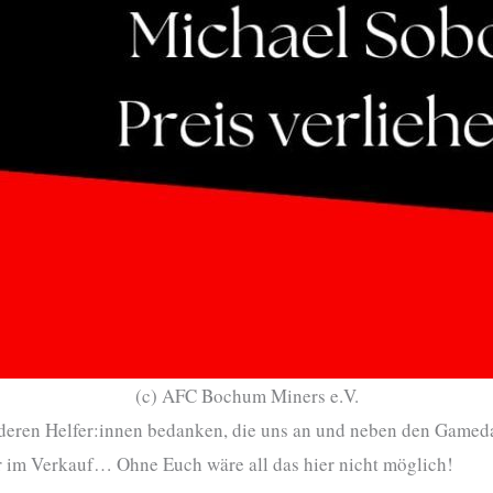
(c) AFC Bochum Miners e.V.
deren Helfer:innen bedanken, die uns an und neben den Gamedays
er im Verkauf… Ohne Euch wäre all das hier nicht möglich!