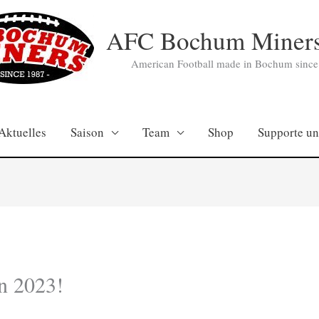
AFC Bochum Miners
American Football made in Bochum since
Aktuelles
Saison
Team
Shop
Supporte un
on 2023!