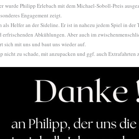
er wurde Philipp Erlebach mit dem Michael-Soboll-Preis ausgeze
esonderes Engagement zeigt.
en als Helfer an der Sideline. Er ist in nahezu jedem Spiel in d
d erfrischenden Abkühlungen. Aber auch im zwischenmenschlich
ert sich mit uns und baut uns wieder auf.
 nicht zu schade, mit anzupacken und ggf. auch Extrafahrten z