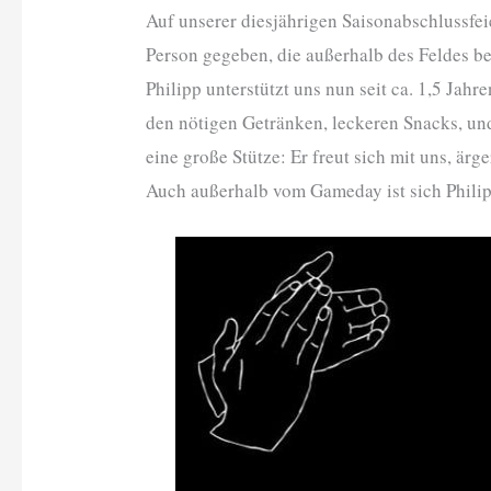
Auf unserer diesjährigen Saisonabschlussfei
Person gegeben, die außerhalb des Feldes b
Philipp unterstützt uns nun seit ca. 1,5 Jahr
den nötigen Getränken, leckeren Snacks, un
eine große Stütze: Er freut sich mit uns, ärg
Auch außerhalb vom Gameday ist sich Philipp