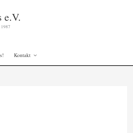
 e.V.
 1987
s!
Kontakt