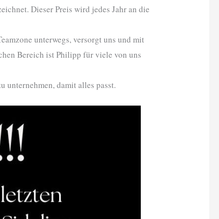
ichnet. Dieser Preis wird jedes Jahr an die
er Teamzone unterwegs, versorgt uns und mit
en Bereich ist Philipp für viele von uns
u unternehmen, damit alles passt.