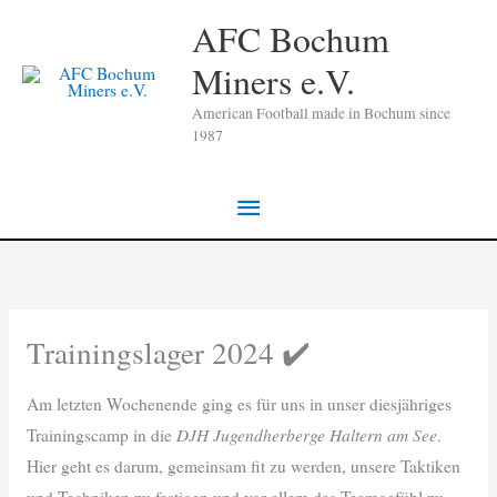
Zum
AFC Bochum
Inhalt
Miners e.V.
springen
American Football made in Bochum since
1987
Hauptmenü
Trainingslager 2024 ✔️
Am letzten Wochenende ging es für uns in unser diesjähriges
DJH Jugendherberge Haltern am See
Trainingscamp in die
.
Hier geht es darum, gemeinsam fit zu werden, unsere Taktiken
und Techniken zu festigen und vor allem das Teamgefühl zu