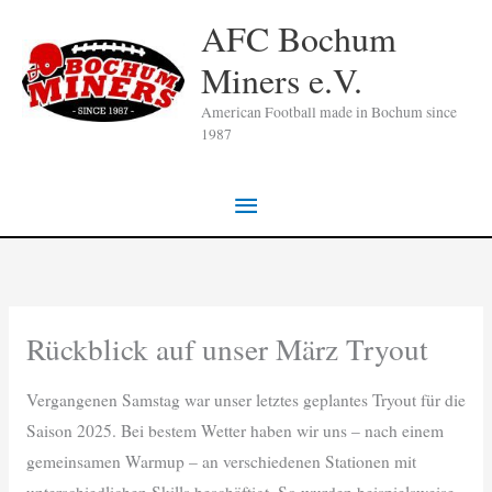
Zum
AFC Bochum
Inhalt
Miners e.V.
springen
American Football made in Bochum since
1987
Hauptmenü
Rückblick auf unser März Tryout
Vergangenen Samstag war unser letztes geplantes Tryout für die
Saison 2025. Bei bestem Wetter haben wir uns – nach einem
gemeinsamen Warmup – an verschiedenen Stationen mit
unterschiedlichen Skills beschäftigt. So wurden beispielsweise