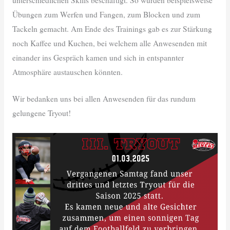
Übungen zum Werfen und Fangen, zum Blocken und zum
Tackeln gemacht. Am Ende des Trainings gab es zur Stärkung
noch Kaffee und Kuchen, bei welchem alle Anwesenden mit
einander ins Gespräch kamen und sich in entspannter
Atmosphäre austauschen könnten.
Wir bedanken uns bei allen Anwesenden für das rundum
gelungene Tryout!